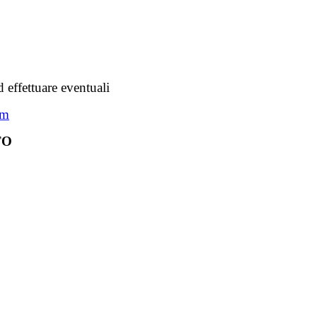
 effettuare eventuali
om
TO