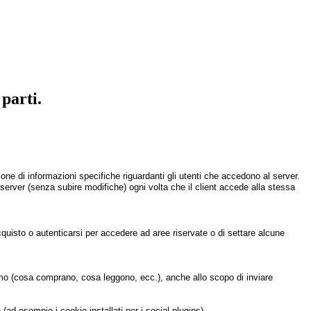
 parti.
one di informazioni specifiche riguardanti gli utenti che accedono al server.
l server (senza subire modifiche) ogni volta che il client accede alla stessa
uisto o autenticarsi per accedere ad aree riservate o di settare alcune
nsumo (cosa comprano, cosa leggono, ecc.), anche allo scopo di inviare
(ad esempio i cookie installati per i social plugins).