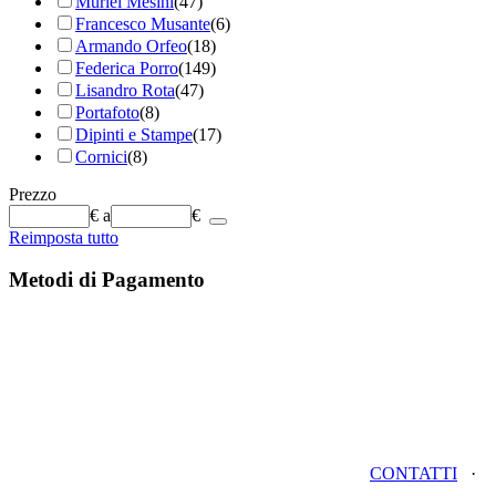
Muriel Mesini
(47)
Francesco Musante
(6)
Armando Orfeo
(18)
Federica Porro
(149)
Lisandro Rota
(47)
Portafoto
(8)
Dipinti e Stampe
(17)
Cornici
(8)
Prezzo
€
a
€
Reimposta tutto
Metodi di Pagamento
CONTATTI