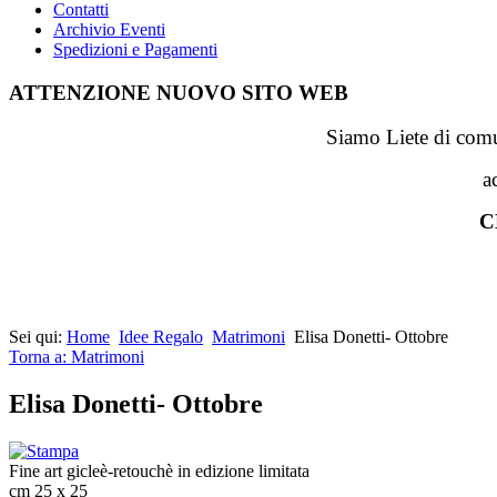
Contatti
Archivio Eventi
Spedizioni e Pagamenti
ATTENZIONE NUOVO SITO WEB
Siamo Liete di comun
a
C
Sei qui:
Home
Idee Regalo
Matrimoni
Elisa Donetti- Ottobre
Torna a: Matrimoni
Elisa Donetti- Ottobre
Fine art gicleè-retouchè in edizione limitata
cm 25 x 25