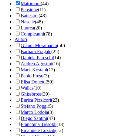
Matrimoni
(44)
Pensione
(11)
Battesimi
(48)
Nascite
(48)
Laurea
(20)
Compleanni
(78)
Autori
Gianni Moramarco
(50)
Barbara Fragale
(25)
Daniela Pareschi
(14)
Andrea Agostini
(16)
Mark Kostabi
(12)
Paolo Fresu
(7)
Elisa Donetti
(50)
Wallas
(10)
Ghissbross
(39)
Enrica Pizzicori
(23)
Stefano Poggi
(5)
Marco Lodola
(3)
Diego Santini
(47)
Franchina Tresoldi
(13)
Emanuele Luzzati
(12)