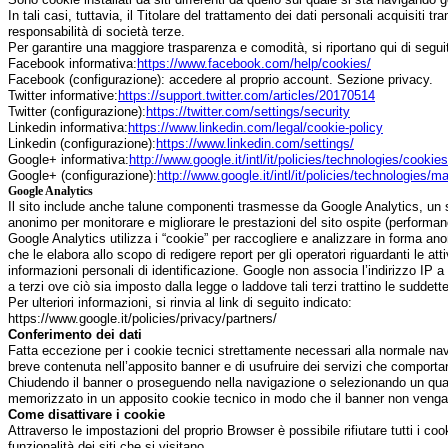
In tali casi, tuttavia, il Titolare del trattamento dei dati personali acquisiti 
responsabilità di società terze.
Per garantire una maggiore trasparenza e comodità, si riportano qui di seguito
Facebook informativa:
https://www.facebook.com/help/cookies/
Facebook (configurazione): accedere al proprio account. Sezione privacy.
Twitter informative:
https://support.twitter.com/articles/20170514
Twitter (configurazione):
https://twitter.com/settings/security
Linkedin informativa:
https://www.linkedin.com/legal/cookie-policy
Linkedin (configurazione):
https://www.linkedin.com/settings/
Google+ informativa:
http://www.google.it/intl/it/policies/technologies/cookies
Google+ (configurazione):
http://www.google.it/intl/it/policies/technologies/m
Google Analytics
Il sito include anche talune componenti trasmesse da Google Analytics, un serv
anonimo per monitorare e migliorare le prestazioni del sito ospite (performa
Google Analytics utilizza i “cookie” per raccogliere e analizzare in forma ano
che le elabora allo scopo di redigere report per gli operatori riguardanti le at
informazioni personali di identificazione. Google non associa l’indirizzo IP
a terzi ove ciò sia imposto dalla legge o laddove tali terzi trattino le suddet
Per ulteriori informazioni, si rinvia al link di seguito indicato:
https://www.google.it/policies/privacy/partners/
Conferimento dei dati
Fatta eccezione per i cookie tecnici strettamente necessari alla normale navi
breve contenuta nell’apposito banner e di usufruire dei servizi che comportan
Chiudendo il banner o proseguendo nella navigazione o selezionando un qualsiasi
memorizzato in un apposito cookie tecnico in modo che il banner non venga pi
Come disattivare i cookie
Attraverso le impostazioni del proprio Browser è possibile rifiutare tutti i cook
funzionalità dei siti che si visitano.