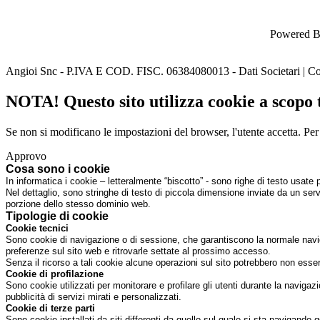
Powered B
Angioi Snc - P.IVA E COD. FISC. 06384080013 - Dati Societari | Co
NOTA! Questo sito utilizza cookie a scopo te
Se non si modificano le impostazioni del browser, l'utente accetta.
Per
Approvo
Cosa sono i cookie
In informatica i cookie – letteralmente “biscotto” - sono righe di testo usate
Nel dettaglio, sono stringhe di testo di piccola dimensione inviate da un serv
porzione dello stesso dominio web.
Tipologie di cookie
Cookie tecnici
Sono cookie di navigazione o di sessione, che garantiscono la normale navig
preferenze sul sito web e ritrovarle settate al prossimo accesso.
Senza il ricorso a tali cookie alcune operazioni sul sito potrebbero non ess
Cookie di profilazione
Sono cookie utilizzati per monitorare e profilare gli utenti durante la navig
pubblicità di servizi mirati e personalizzati.
Cookie di terze parti
Sono cookie installati da siti differenti da quello sul quale si sta navigando 