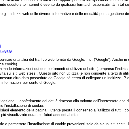
tramite questo sito internet è esente da qualsiasi forma di responsabilità in tal 
 gli indirizzi web delle diverse informative e delle modalità per la gestione de
/
anaging/
izio di analisi del traffico web fornito da Google, Inc. (“Google”). Anche in qu
nce cookie).
nima le informazioni sui comportamenti di utilizzo del sito (compreso l’indiriz
tività sui siti web stessi. Questo sito non utilizza (e non consente a terzi di ut
 a nessun altro dato posseduto da Google né cerca di collegare un indirizzo IP
te informazioni per conto di Google.
gazione, il conferimento dei dati è rimesso alla volontà dell’interessato che 
o l’installazione di cookie.
 elemento della pagina, l’utente presta il consenso all’utilizzo di tutti i cook
ù visualizzato durante i futuri accessi al sito.
ie o permettere l’installazione di cookie provenienti solo da alcuni siti scelti. 