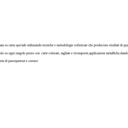
uata su carta speciale utilizzando tecniche e metodologie sofisticate che producono risultati di qua
endo su ogni singolo pezzo con carte colorate, tagliate e ricomposte,applicazioni metalliche,dan
ta di passepartout e cornice