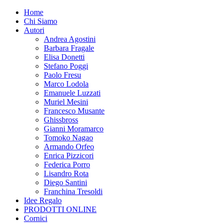
Home
Chi Siamo
Autori
Andrea Agostini
Barbara Fragale
Elisa Donetti
Stefano Poggi
Paolo Fresu
Marco Lodola
Emanuele Luzzati
Muriel Mesini
Francesco Musante
Ghissbross
Gianni Moramarco
Tomoko Nagao
Armando Orfeo
Enrica Pizzicori
Federica Porro
Lisandro Rota
Diego Santini
Franchina Tresoldi
Idee Regalo
PRODOTTI ONLINE
Cornici