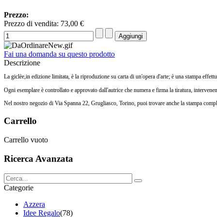
Prezzo:
Prezzo di vendita:
73,00 €
Fai una domanda su questo prodotto
Descrizione
La giclèe,in edizione limitata, è la riproduzione su carta di un'opera d'arte; è una stampa effett
Ogni esemplare è controllato e approvato dall'autrice che numera e firma la tiratura, interven
Nel nostro negozio di Via Spanna 22, Grugliasco, Torino, puoi trovare anche la stampa comple
Carrello
Carrello vuoto
Ricerca Avanzata
Categorie
Azzera
Idee Regalo
(78)