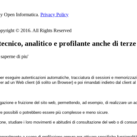
y Open Informatica.
Privacy Policy
pyright © 2016. All Rights Reserved
cnico, analitico e profilante anche di terze
 saperne di piu'
 per eseguire autenticazioni automatiche, tracciatura di sessioni e memorizzazi
er ad un Web client (di solito un Browser) e poi rimandati indietro dal client a
azione e fruizione del sito web, permettendo, ad esempio, di realizzare un acq
ere possibili o potrebbero essere più complesse e meno sicure.
azione, studiare i loro movimenti e abitudini di consultazione del web o di co
generalmente a scopo di profilazione oppure per attivare specifiche funzionalità 